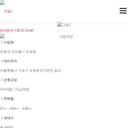
내용으로 바로가기
메뉴
분양문의 18OO-2O81
HOME
사업개요
입지환경
단지설계
평면안내
ㅣ사업명
천왕역 모아엘가 트레뷰
방문예약
ㅣ대지위치
서울특별시 구로구 오류동 213번지 일대
ㅣ건축규모
지하4층 / 지상26층
ㅣ주택형
67㎡ , 84A㎡ , 84B㎡
ㅣ세대수
총 440실